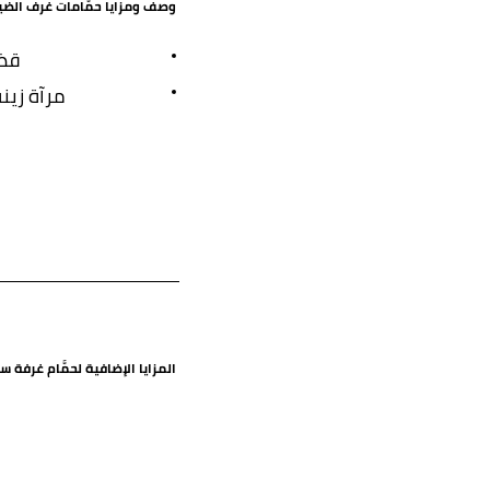
وصف ومزايا حمَّامات غرف الضي
قض
مرآة زين
المزايا الإضافية لحمَّام غرفة