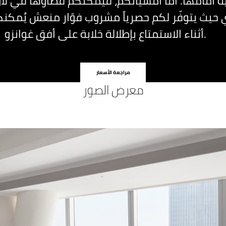
ة أمامها. أما أمسياتكم، فيمكنكم قضاؤها في لاو
 حيث يتوفّر لكم حصرياً مشروب فوّار منعش يُمكن
أثناء الاستمتاع بإطلالة خلابة على أفق غوانزو.
مراجعة الأسعار
معرض الصور