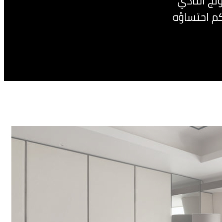
نج النادي
كم احتساؤه