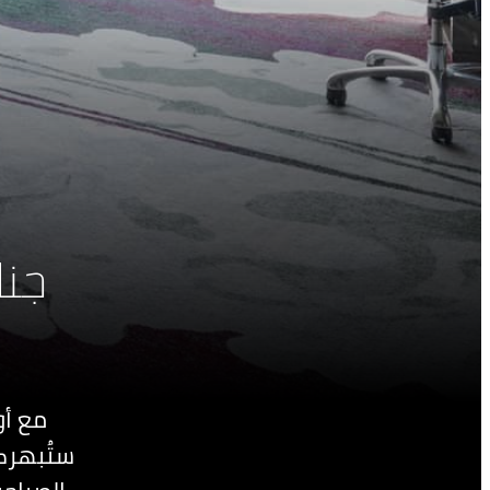
جنا
مع أو
ستُبهركم