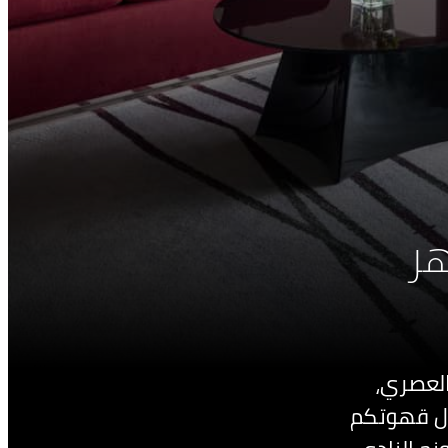
هر
لعصري،
اول قهوتكم