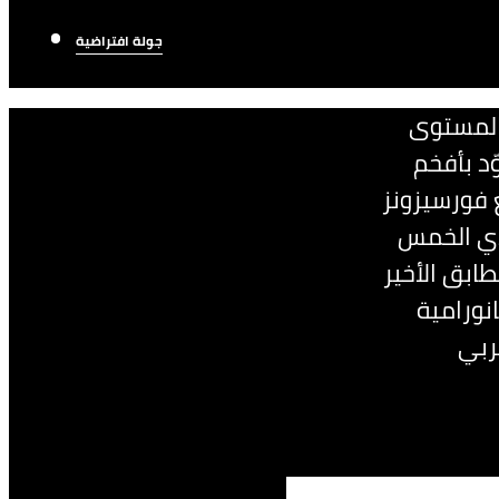
جولة افتراضية
 المستوى
ّد بأفخم
 فورسيزونز
ذي الخمس
ويقع في الطابق الأخير
نورامية