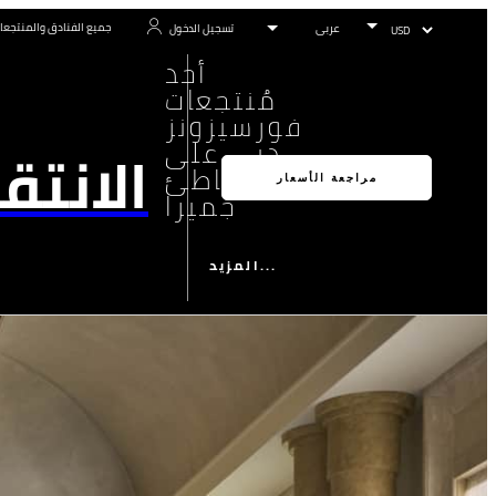
جميع الفنادق والمنتجعا
تسجيل الدخول
أحد
مُنتجعات
فورسيزونز
دبي على
الانتق
شاطئ
مراجعة الأسعار
جميرا
المزيد...