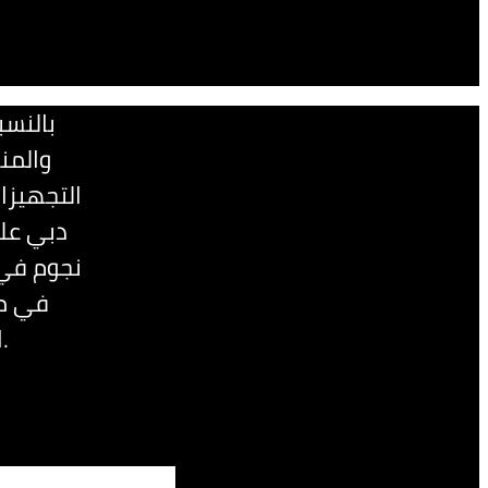
بالنسب
والمنا
التجهيزا
دبي عل‬
في من
الساحرة‬ على حمامات السباحة والشاطئ والخليج العربي.