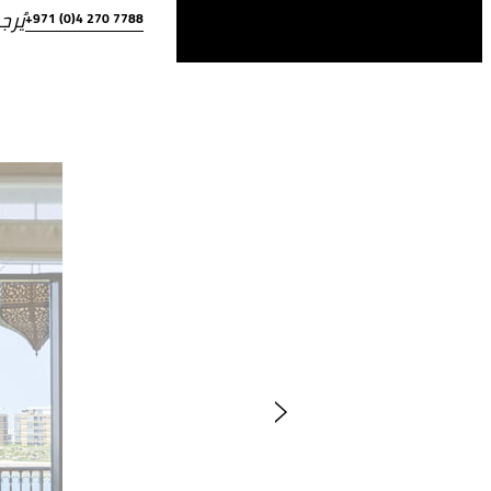
يُرج
+971 (0)4 270 7788