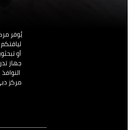
يُوفر مرك
لياقتكم 
أو تبحث
جهاز تدر
النوافذ 
مركز دبي