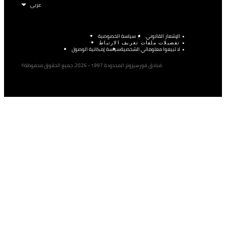
الإشعار القانوني
سياسة الخصوصية
تفضيلات ملفات تعريف الارتباط
لا تبيعوا معلوماتي الشخصية
سياسة إمكانية الوصول
©فنادق فورسيزونز المحدودة 1997 - 2026. جميع الحقوق محفوظة.