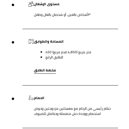
مستوى الإشغال
٣أشخاص بالغين، أو شخصان بالغان وطفل
المساحة والطوابق
450 متر مربع (4,850 قدم مربع)
الطابق الرابع
مخطط الطابق
الحمام
حمّام رئيسي من الرخام مع مغسلتين مزدوجتين وحوض
استحمام ووحدة دش منفصلة وحمّامان للضيوف.