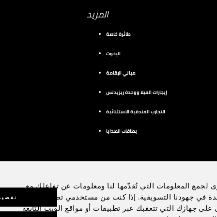
المزيد
طائرة خاصة
اليخوت
مباني الإقامة
إيجارات الفيلا ووحدة ريزيدنس
التجارب الفندقية الاستثنائية
بطاقات الهدايا
ى لجمع المعلومات التي تُقدّمها لنا ومعلومات عن تفاعلك مع
يوتيوب
دة في جهودنا التسويقية. إذا كنت من مستخدمي تطبيق الهاتف
تفضيل
رى على جهازك التي تتعقبك عبر تطبيقات أو مواقع الويب التابعة