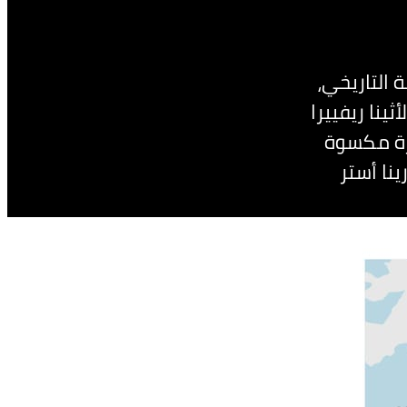
نة التاريخي،
ينا ريفييرا
رة مكسوة
نا أستر