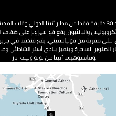
علي بعد 30 دقيقة فقط من مطار أثينا الدولي وقلب المدي
روبوليس والبانثيون، يقع فورسيزونز على ضفاف الأث
، على مقربة من فولياجميني. يقع فندقنا في جزي
ر الصنوبر الساحرة ويتميز بنادي أستر الشاطئي وماري
وماتسوهيسا أثينا من نوبو وبيف-بار.