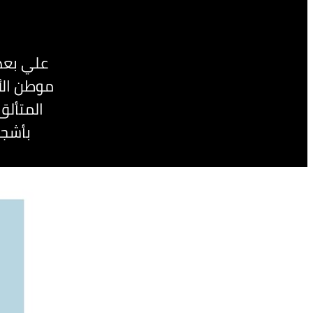
موطن الأك
المتألق
بأشجا