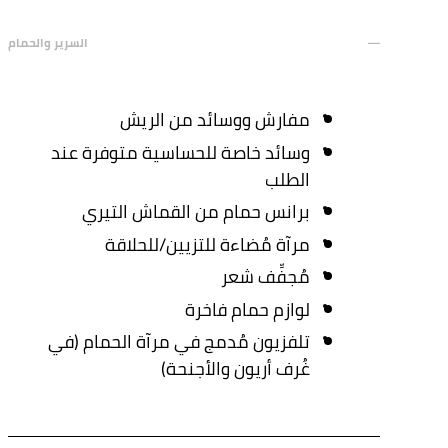
السرير والحمام
مفارش ووسائد من الريش
وسائد خاصة للحساسية متوفرة عند
الطلب
برانس حمام من القماش التيري
مرآة مُضاءة للتزيين/للحلاقة
مُجفِّف شعر
لوازم حمام فاخرة
تلفزيون مُدمج في مرآة الحمام (في
غُرف أريون والأجنحة)