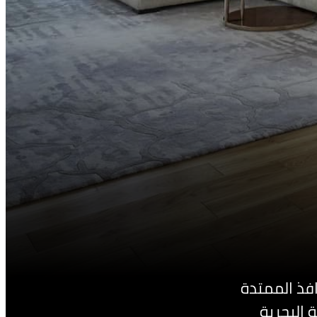
افذ الممتدة
 البحرية