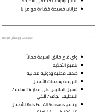
ستائر أوتوماتيكية في الأجنحة
خزانات فسيحة مُضاءة مع مرايا
الخدمات ووسائل الراحة
واي فاي فائق السرعة مجاناً
تلميع الأحذية
صُحف محلية ودولية مجانية
الترجمة وخدمات الأعمال
غسيل الملابس على مدار 24 ساعة /
التنظيف الجاف / الكي
برنامج Kids For All Seasons للأطفال
من عمر 4 إلى 12 سنة