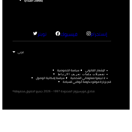
بطاقات الهدايا
إنستجرام
فيسبوك
تويتر
الإشعار القانوني
سياسة الخصوصية
تفضيلات ملفات تعريف الارتباط
لا تبيعوا معلوماتي الشخصية
سياسة إمكانية الوصول
قم بزيارة موقع حكومة أبوظبي للسياحة
©فنادق فورسيزونز المحدودة 1997 - 2026. جميع الحقوق محفوظة.