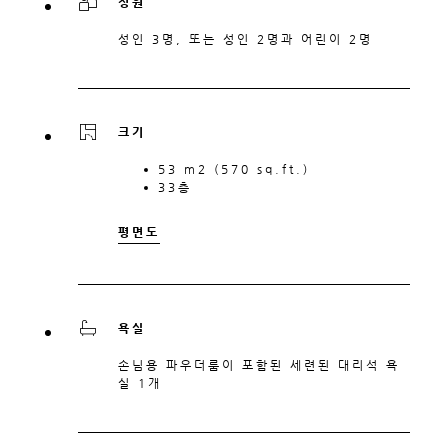
정원
성인 3명, 또는 성인 2명과 어린이 2명
크기
53 m2 (570 sq.ft.)
33층
평면도
욕실
손님용 파우더룸이 포함된 세련된 대리석 욕
실 1개