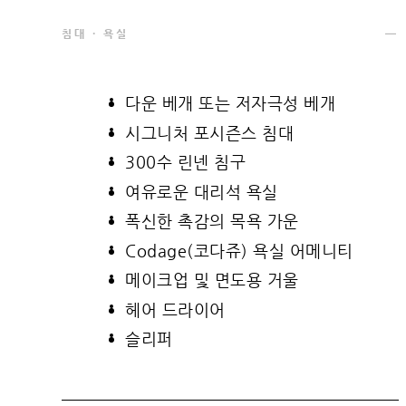
침대 · 욕실
다운 베개 또는 저자극성 베개
시그니처 포시즌스 침대
300수 린넨 침구
여유로운 대리석 욕실
폭신한 촉감의 목욕 가운
Codage(코다쥬) 욕실 어메니티
메이크업 및 면도용 거울
헤어 드라이어
슬리퍼