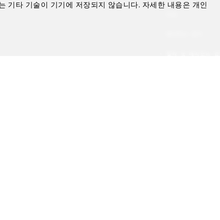
는 기타 기술이 기기에 저장되지 않습니다. 자세한 내용은 개인
요트
레지던스 찾기
빌라 및 레지던스 
품격 있는 서비스
기프트 카드 구매
타그램
유튜브
환경설정
내 개인정보 판매를 허용하지 않음
접근성 정책
All Rights Reserved.