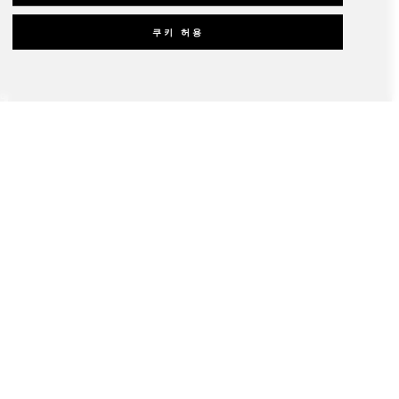
쿠키 허용
임대