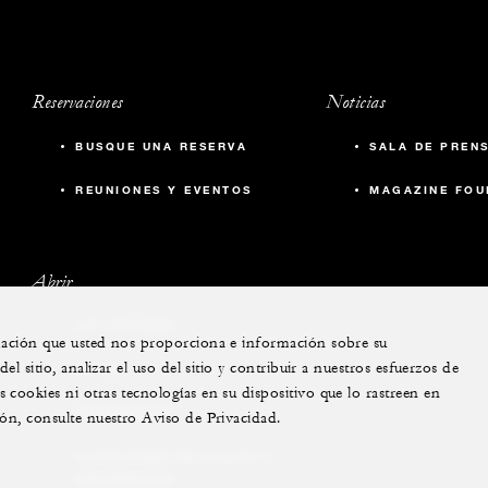
Reservaciones
Noticias
BUSQUE UNA RESERVA
SALA DE PREN
REUNIONES Y EVENTOS
MAGAZINE FOU
Abrir
JET PRIVADO
rmación que usted nos proporciona e información sobre su
l sitio, analizar el uso del sitio y contribuir a nuestros esfuerzos de
YATES
cookies ni otras tecnologías en su dispositivo que lo rastreen en
RESIDENCIAS
ión, consulte nuestro Aviso de Privacidad.
ALQUILERES DE VILLAS Y
RESIDENCIAS