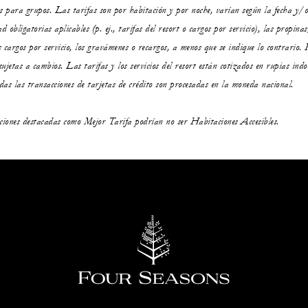
es para grupos. Las tarifas son por habitación y por noche, varían según la fecha y/o
d obligatorias aplicables (p. ej., tarifas del resort o cargos por servicio), las propinas
os cargos por servicio, los gravámenes o recargos, a menos que se indique lo contrario.
sujetas a cambios. Las tarifas y los servicios del resort están cotizados en rupias ind
das las transacciones de tarjetas de crédito son procesadas en la moneda nacional.
ciones destacadas como Mejor Tarifa podrían no ser Habitaciones Accesibles.