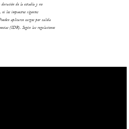
 duración de la estadía y no
, ni los impuestos vigentes
 Pueden aplicarse cargos por salida
onesias (IDR). Según las regulaciones