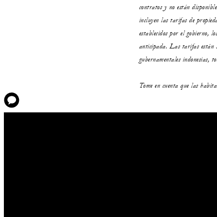
contratos y no están disponibl
incluyen las tarifas de propieda
establecidos por el gobierno, l
anticipada. Las tarifas están 
gubernamentales indonesias, to
Tome en cuenta que las habita