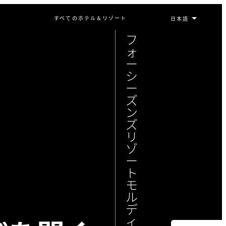
すべてのホテル＆リゾート
フ
ォ
ー
シ
ー
ズ
ン
ズ
リ
ゾ
ー
ト
モ
ル
デ
ィ