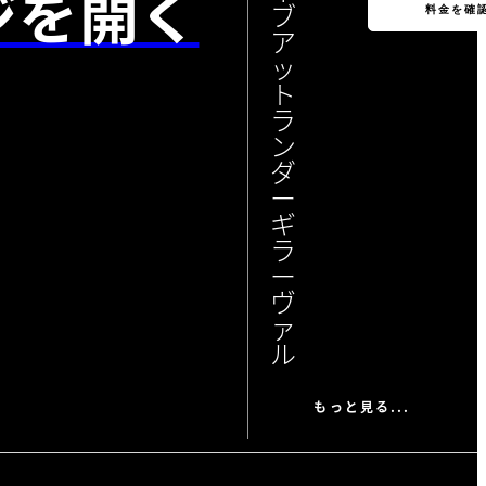
ジを開く
ブ
料金を確
ア
ッ
ト
ラ
ン
ダ
ー
ギ
ラ
ー
ヴ
ァ
ル
もっと見る...