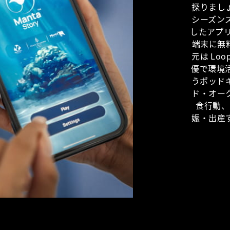
探りまし
シーズン
したアプリ
端末に無
元は Lo
優で環境活動
うポッド
ド・オー
食行動、
娠・出産