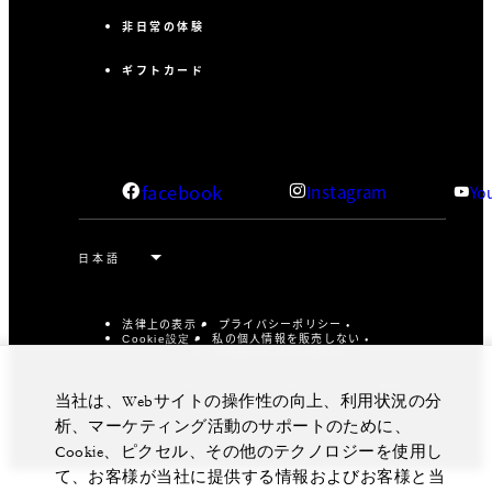
非日常の体験
ギフトカード
facebook
Instagram
Yo
法律上の表示
プライバシーポリシー
私の個人情報を販売しない
Cookie設定
アクセシビリティポリシー
©Four Seasons Hotels Limited 1997-2026. All Rights
当社は、Webサイトの操作性の向上、利用状況の分
Reserved.
析、マーケティング活動のサポートのために、
Cookie、ピクセル、その他のテクノロジーを使用し
て、お客様が当社に提供する情報およびお客様と当