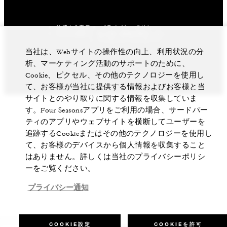
法律上の表示
プライバシーポリシー
私の個人情報を販売しない
Cookie設定
アクセシビリティポリシー
当社は、Webサイトの操作性の向上、利用状況の分
©Four Seasons Hotels Limited 1997-2026. All Rights
Reserved.
析、マーケティング活動のサポートのために、
Cookie、ピクセル、その他のテクノロジーを使用し
て、お客様が当社に提供する情報およびお客様と当
サイトとのやり取りに関する情報を収集していま
す。Four Seasonsアプリをご利用の場合、サードパー
ティのアプリやウェブサイトを横断してユーザーを
追跡するCookieまたはその他のテクノロジーを使用し
て、お客様のデバイスから個人情報を収集すること
はありません。詳しくは当社のプライバシーポリシ
ーをご覧ください。
プライバシー通知
COOKIE設定
COOKIEを許可