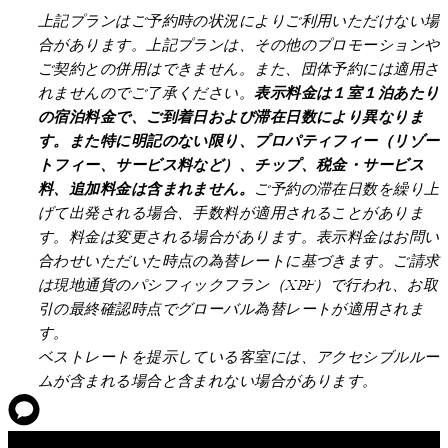
上記プランはご予約時の状況によりご利用いただけない場
合があります。上記プランは、その他のプロモーションや
ご契約との併用はできません。また、団体予約には適用さ
れませんのでご了承ください。
表示料金は１室１泊あたり
の宿泊料金で、ご到着日および滞在日数により異なりま
す。また特に明記のない限り、プロパティフィー（リゾー
トフィー、サービス料など）、チップ、税金・サービス
料、追加料金は含まれません。
ご予約の滞在日数を繰り上
げて出発される場合、手数料が適用されることがありま
す。料金は変更される場合があります。表示料金はお問い
合わせいただいた時点の為替レートに基づきます。ご請求
は現地通貨のパシフィックフラン（XPF）で行われ、お取
引の最終確認時点でグローバル為替レートが適用されま
す。
ベストレートを提示している客室には、アクセシブルルー
ムが含まれる場合と含まれない場合があります。