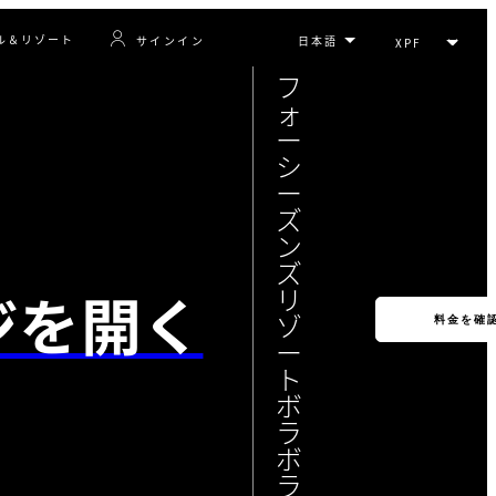
ル＆リゾート
サインイン
フ
ォ
ー
シ
ー
ズ
ン
ズ
ジを開く
リ
ゾ
料金を確
ー
ト
ボ
ラ
ボ
ラ