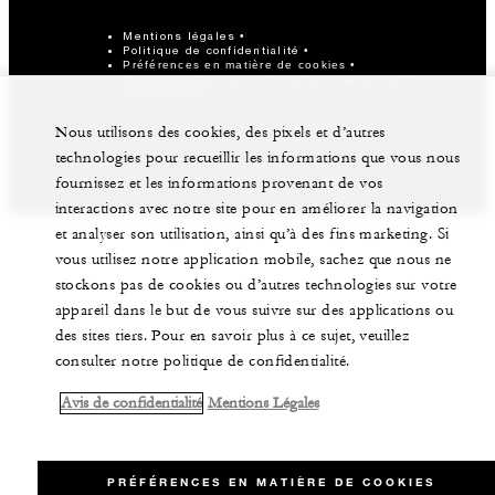
Mentions légales
Politique de confidentialité
Préférences en matière de cookies
Ne pas vendre mes informations personnelles
Accessibilité
©Four Seasons Hotels Limited 1997-2026. Tous droits
Nous utilisons des cookies, des pixels et d’autres
réservés.
technologies pour recueillir les informations que vous nous
fournissez et les informations provenant de vos
interactions avec notre site pour en améliorer la navigation
et analyser son utilisation, ainsi qu’à des fins marketing. Si
vous utilisez notre application mobile, sachez que nous ne
stockons pas de cookies ou d’autres technologies sur votre
appareil dans le but de vous suivre sur des applications ou
des sites tiers. Pour en savoir plus à ce sujet, veuillez
consulter notre politique de confidentialité.
Avis de confidentialité
Mentions Légales
PRÉFÉRENCES EN MATIÈRE DE COOKIES