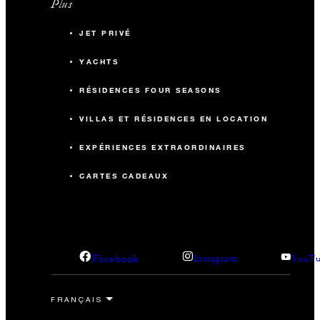
Plus
JET PRIVÉ
YACHTS
RÉSIDENCES FOUR SEASONS
VILLAS ET RÉSIDENCES EN LOCATION
EXPÉRIENCES EXTRAORDINAIRES
CARTES CADEAUX
Facebook
Instagram
YouTu