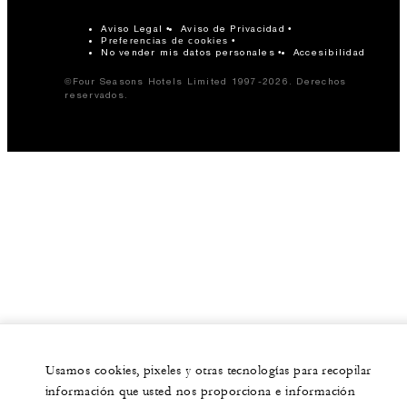
Aviso Legal
Aviso de Privacidad
Preferencias de cookies
No vender mis datos personales
Accesibilidad
©Four Seasons Hotels Limited 1997-2026. Derechos
reservados.
Usamos cookies, pixeles y otras tecnologías para recopilar
información que usted nos proporciona e información