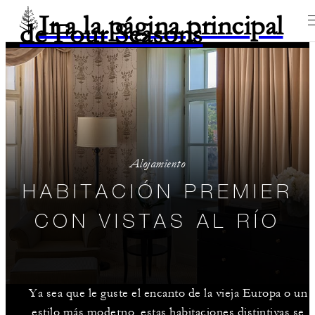
Ir a la página principal
de Four Seasons
Alojamiento
HABITACIÓN PREMIER
CON VISTAS AL RÍO
Ya sea que le guste el encanto de la vieja Europa o un
estilo más moderno, estas habitaciones distintivas se