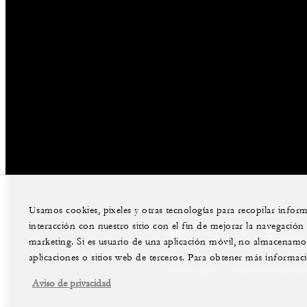
Usamos cookies, pixeles y otras tecnologías para recopilar info
interacción con nuestro sitio con el fin de mejorar la navegación de
facebook
instag
marketing. Si es usuario de una aplicación móvil, no almacenamos 
aplicaciones o sitios web de terceros. Para obtener más informac
Aviso Legal
Aviso de Privacida
Aviso de privacidad
©Four Seasons Hotels Limited 1997-202