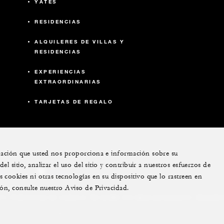
YATES
RESIDENCIAS
ALQUILERES DE VILLAS Y
RESIDENCIAS
EXPERIENCIAS
EXTRAORDINARIAS
TARJETAS DE REGALO
rmación que usted nos proporciona e información sobre su
l sitio, analizar el uso del sitio y contribuir a nuestros esfuerzos de
ram
youtube
cookies ni otras tecnologías en su dispositivo que lo rastreen en
ión, consulte nuestro Aviso de Privacidad.
d
No vender mis datos personales
Accesibil
Preferencias de cookies
6. Derechos reservados.