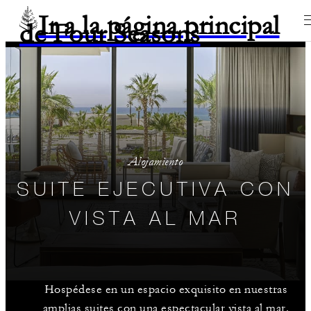
Ir a la página principal
de Four Seasons
Alojamiento
SUITE EJECUTIVA CON
VISTA AL MAR
Hospédese en un espacio exquisito en nuestras
amplias suites con una espectacular vista al mar.