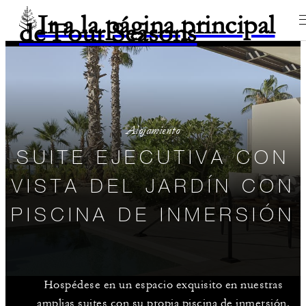
Ir a la página principal
de Four Seasons
Alojamiento
SUITE EJECUTIVA CON
VISTA DEL JARDÍN CON
PISCINA DE INMERSIÓN
Hospédese en un espacio exquisito en nuestras
amplias suites con su propia piscina de inmersión.