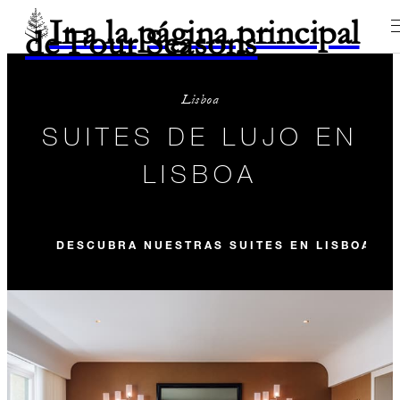
Ir a la página principal
de Four Seasons
Lisboa
SUITES DE LUJO EN
LISBOA
DESCUBRA NUESTRAS SUITES EN LISBOA