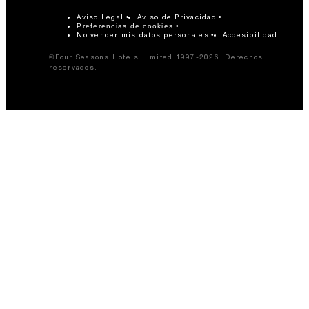
Aviso Legal
Aviso de Privacidad
Preferencias de cookies
No vender mis datos personales
Accesibilidad
©Four Seasons Hotels Limited 1997-2026. Derechos
reservados.