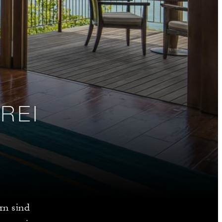
REI
rn sind