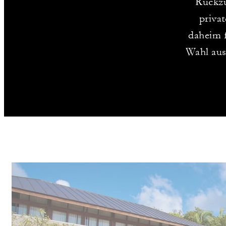
Rückzu
priva
daheim f
Wahl aus