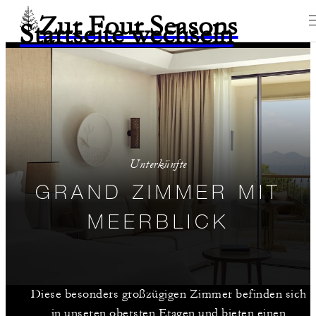
Zur Four Seasons
Startseite wechseln
Unterkünfte
GRAND ZIMMER MIT
MEERBLICK
Diese besonders großzügigen Zimmer befinden sich
in unseren obersten Etagen und bieten einen