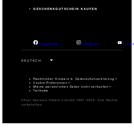
GESCHENKGUTSCHEIN KAUFEN
Facebook
Instagram
YouTu
Rechtlicher Hinweis
Datenschutzerklärung
Cookie-Präferenzen
Meine persönlichen Daten nicht verkaufen
Teilhabe
©Four Seasons Hotels Limited 1997-2026. Alle Rechte
vorbehalten.