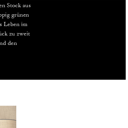
en Stock aus
ppig grünen
as Leben im
ück zu zweit
und den