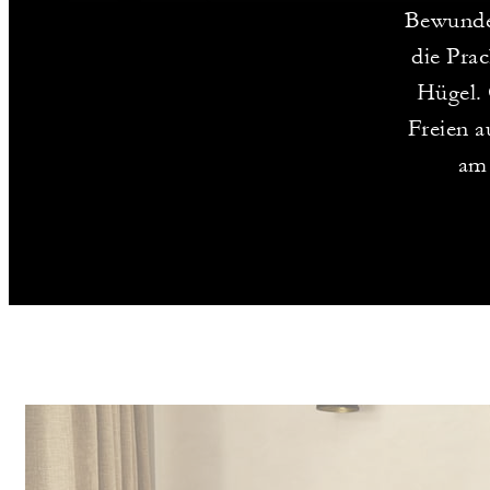
Bewunder
die Pra
Hügel. 
Freien a
am 