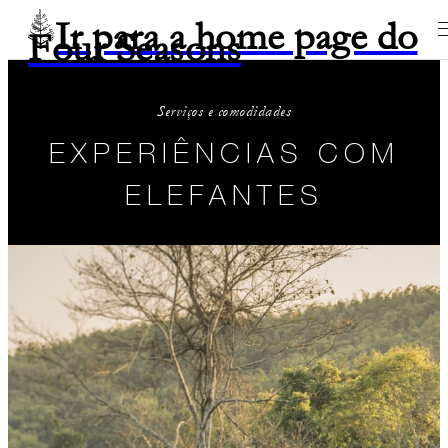
Ir para a home page do
Four Seasons
Serviços e comodidades
EXPERIÊNCIAS COM
ELEFANTES