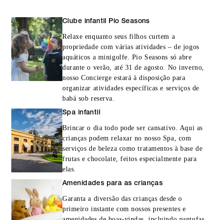
As ofertas estão sujeitas à disponibilidade no
Clube infantil Pio Seasons
momento da reserva. Podem haver datas não
elegíveis e outras restrições.
Relaxe enquanto seus filhos curtem a
propriedade com várias atividades – de jogos
aquáticos a minigolfe. Pio Seasons só abre
ESTADIA MÍNIMA:
durante o verão, até 31 de agosto. No inverno,
2 NOITES
nosso Concierge estará à disposição para
organizar atividades específicas e serviços de
babá sob reserva.
Spa infantil
ESTA OFERTA INCLUI
Brincar o dia todo pode ser cansativo. Aqui as
crianças podem relaxar no nosso Spa, com
Para estadias em quartos: 100 EUR para
serviços de beleza como tratamentos à base de
gastar por estadia
frutas e chocolate, feitos especialmente para
elas.
Para estadias em suítes: 200 EUR para
Amenidades para as crianças
gastar por estadia
Garanta a diversão das crianças desde o
primeiro instante com nossos presentes e
amenidades de boas-vindas, incluindo pantufas,