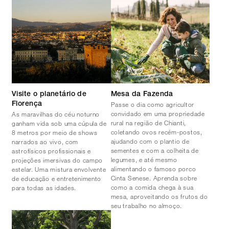
Visite o planetário de
Mesa da Fazenda
Passe o dia como agricultor
Florença
convidado em uma propriedade
As maravilhas do céu noturno
rural na região de Chianti,
ganham vida sob uma cúpula de
coletando ovos recém-postos,
8 metros por meio de shows
ajudando com o plantio de
narrados ao vivo, com
sementes e com a colheita de
astrofísicos profissionais e
legumes, e até mesmo
projeções imersivas do campo
alimentando o famoso porco
estelar. Uma mistura envolvente
Cinta Senese. Aprenda sobre
de educação e entretenimento
como a comida chega à sua
para todas as idades.
mesa, aproveitando os frutos do
seu trabalho no almoço.