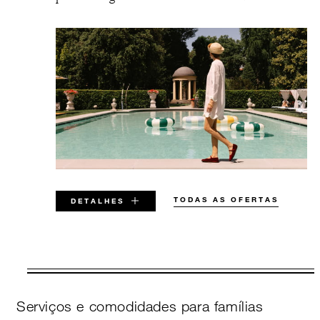
TODAS AS OFERTAS
DETALHES
VÁLIDO PARA DATAS SELECIONADAS
ENTRE
Serviços e comodidades para famílias
5 AGO 2026 – 31 DEZ 2029