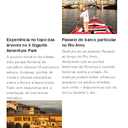
Experiência no topo das
Passeio de barco particular
árvores no Il Gigante
no Rio Arno
Desfrute de um passeio Renaioli
Adventure Park
ao longo do Rio Arno,
A poucos minutos da cidade,
deslizando sob as pontes
este parque florestal de
históricas de Florença e ouvindo
carvalhos oferece 18 percursos
histórias sobre a cidade. As
aéreos, tirolesas, pontes de
crianças podem beber refrescos
corda e oficinas educativas
enquanto os adultos brindam
sobre a flora e a fauna locais.
com vinho – disponível ao pôr do
Tudo com segurança sob a
sol ou durante o dia.
orientação de instrutores
treinados.