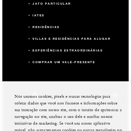
JATO PARTICULAR
IATES
RESIDÊNCIAS
VILLAS E RESIDÊNCIAS PARA ALUGAR
EXPERIÊNCIAS EXTRAORDINÁRIAS
COMPRAR UM VALE-PRESENTE
facebook
instagram
youtub
Nós usamos cookies, pixels e outras tecnologias para
coletar dados que você nos fornece e informações sobre
sua interação com nosso site, com o intuito de aprimorar a
navegação no site, analisar o uso dele e auxiliar nossas
iniciativas de marketing. Se você usa nosso aplicativo
móvel, não armazenamos cookies ou outras tecnologias no
Aviso Legal
Política De Privacidade