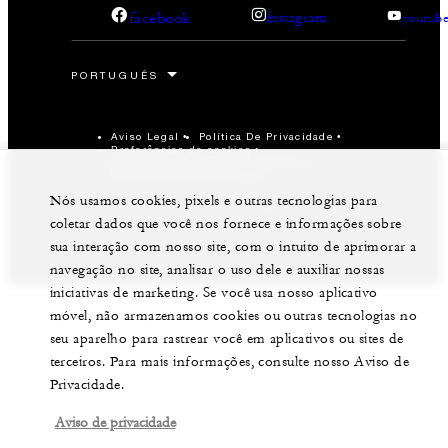
facebook
instagram
youtub
Aviso Legal
Política De Privacidade
Preferências de cookies
Não vender meus dados pessoais
Política de Acessibilidade
Nós usamos cookies, pixels e outras tecnologias para
©Four Seasons Hotels Limited 1997-2026. Todos os
coletar dados que você nos fornece e informações sobre
direitos reservados.
sua interação com nosso site, com o intuito de aprimorar a
navegação no site, analisar o uso dele e auxiliar nossas
iniciativas de marketing. Se você usa nosso aplicativo
móvel, não armazenamos cookies ou outras tecnologias no
seu aparelho para rastrear você em aplicativos ou sites de
terceiros. Para mais informações, consulte nosso Aviso de
Privacidade.
Aviso de privacidade