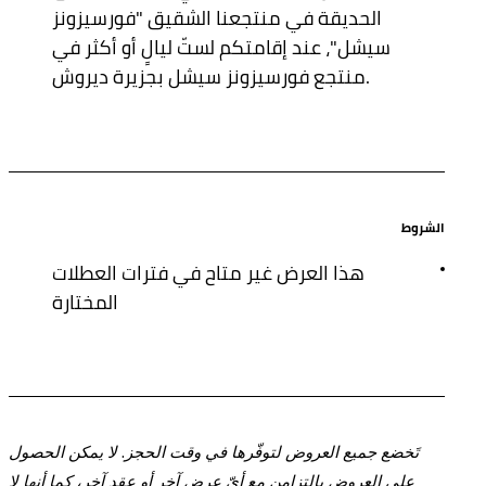
الحديقة في منتجعنا الشقيق "فورسيزونز
سيشل"، عند إقامتكم لستّ ليالٍ أو أكثر في
منتجع فورسيزونز سيشل بجزيرة ديروش.
الشروط
هذا العرض غير متاح في فترات العطلات
المختارة
تَخضع جميع العروض لتوفّرها في وقت الحجز. لا يمكن الحصول
على العروض بالتزامن مع أيّ عرض آخر أو عقد آخر، كما أنها لا