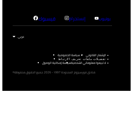
إنستجرام
فيسبوك
يوتيوب
الإشعار القانوني
سياسة الخصوصية
تفضيلات ملفات تعريف الارتباط
لا تبيعوا معلوماتي الشخصية
سياسة إمكانية الوصول
©فنادق فورسيزونز المحدودة 1997 - 2026. جميع الحقوق محفوظة.