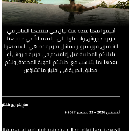
أقيموا معنا لمدة ست ليال في منتجعنا الساحر في
جزيرة ديروش، واحصلوا على ليلة مجاناً في منتجعنا
الشقيق، فورسيزونز سيشل بجزيرة "ماهي". استمتعوا
بليلتكم المجانية قبل إقامتكم في جزيرة ديروش أو
بعدها بما يتناسب مع رحلاتكم الجوية المحددة، ولكم
مطلق الحرية في اختيار ما تشاؤون.
سارٍ لِتواريخ مُختارة
9 أغسطس 2026 – 22 ديسمبر 2027
العروض تخضع للتوافر عند الحجز. قد يتم تطبيق قيود تواريخ ذروة الح