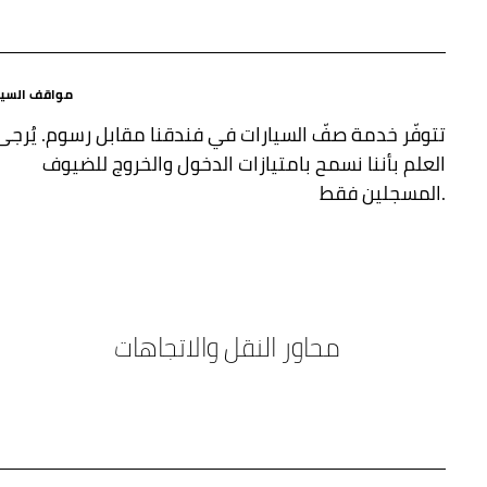
مواقف السيا
تتوفّر خدمة صفّ السيارات في فندقنا مقابل رسوم. يُرجى
العلم بأننا نسمح بامتيازات الدخول والخروج للضيوف
المسجلين فقط.
محاور النقل والاتجاهات