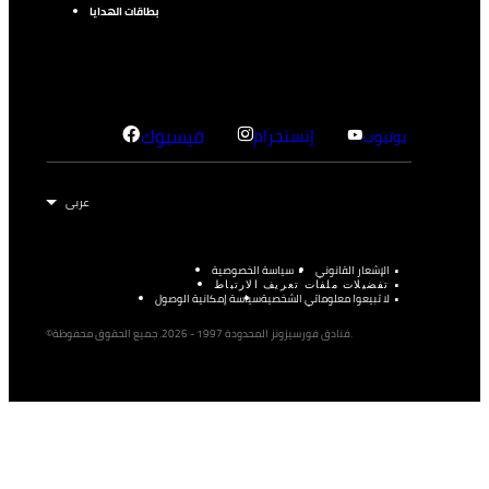
بطاقات الهدايا
إنستجرام
فيسبوك
يوتيوب
الإشعار القانوني
سياسة الخصوصية
تفضيلات ملفات تعريف الارتباط
لا تبيعوا معلوماتي الشخصية
سياسة إمكانية الوصول
©فنادق فورسيزونز المحدودة 1997 - 2026. جميع الحقوق محفوظة.