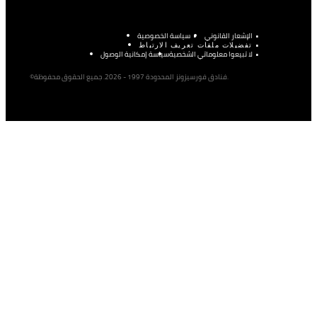
الإشعار القانوني
سياسة الخصوصية
تفضيلات ملفات تعريف الارتباط
لا تبيعوا معلوماتي الشخصية
سياسة إمكانية الوصول
©فنادق فورسيزونز المحدودة 1997 - 2026. جميع الحقوق محفوظة.