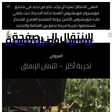
انتهى الانتظار! يسرّنا أن نرحّب بكم من جديد في منتجع
فورسيزونز
موريشيوس أناهيتا بحلّته الجديدة، حيث يلتقي
دفء موريشيوس الأصيل بروعة التصميم العصري المبتكر،
لتستمتعوا بتجربة فريدة تجمع بين الفخامة والتجديد.
الانتقال إلى صفحة
فورسيزونز الرئيسية
العروض
تجربة أكثر – ائتمان الإنفاق