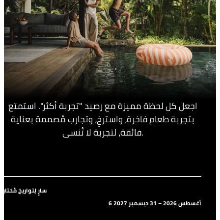
اجعل كل لحظة مميزة مع رصيد "تجربة أكثر". استمتع
بتجربة طعام فاخرة، واسترخِ، وتجارب مُصممة بعناية
فائقة، لتجربة لا تُنسى.
سارٍ لِتواريخ مُختارة
6 أغسطس 2026 – 31 ديسمبر 2027