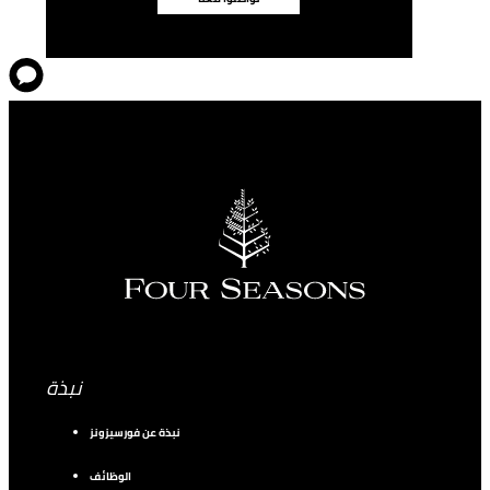
نبذة
نبذة عن فورسيزونز
الوظائف