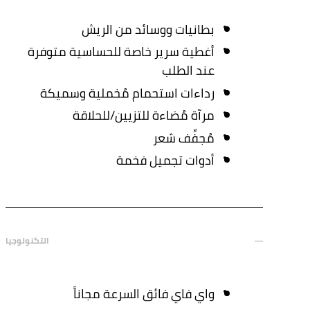
بطانيات ووسائد من الريش
أغطية سرير خاصة للحساسية متوفرة
عند الطلب
رداءات استحمام مُخملية وسميكة
مرآة مُضاءة للتزيين/للحلاقة
مُجفِّف شعر
أدوات تجميل فخمة
التكنولوجيا
واي فاي فائق السرعة مجاناً