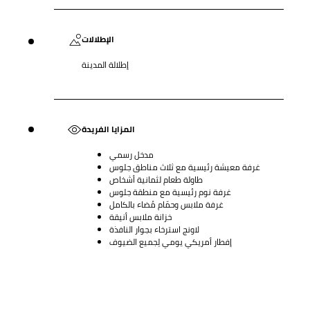
الإطلالات
إطلالة المدينة
المزايا الفريدة
مدخل رسمي
غرفة معيشة رئيسية مع ثلاث مناطق جلوس
طاولة طعام لثمانية أشخاص
غرفة نوم رئيسية مع منطقة جلوس
غرفة ملابس وحمّام مُضاء بالكامل
خزانة ملابس أنيقة
لاونج استرخاء بجوار النافذة
إفطار أمريكي يومي لِجميع الضيوف