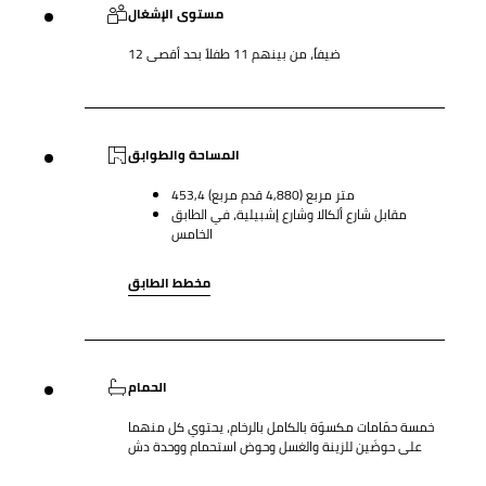
مستوى الإشغال
12 ضيفاً، من بينهم 11 طفلاً بحد أقصى
المساحة والطوابق
453,4 متر مربع (4,880 قدم مربع)
مقابل شارع ألكالا وشارع إشبيلية، في الطابق
الخامس
مخطط الطابق
الحمام
خمسة حمّامات مكسوّة بالكامل بالرخام، يحتوي كل منهما
على حوضَين للزينة والغسل وحوض استحمام ووحدة دش