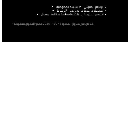
الإشعار القانوني
سياسة الخصوصية
تفضيلات ملفات تعريف الارتباط
لا تبيعوا معلوماتي الشخصية
سياسة إمكانية الوصول
©فنادق فورسيزونز المحدودة 1997 - 2026. جميع الحقوق محفوظة.