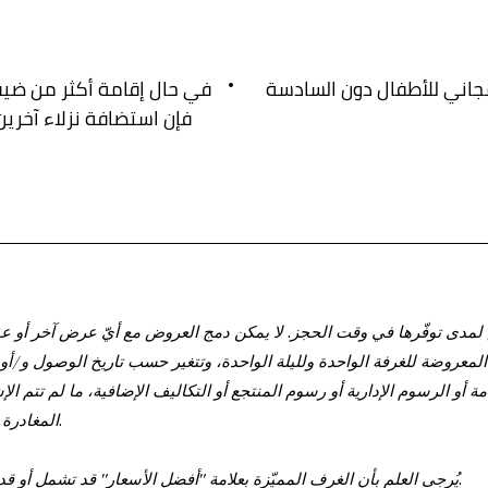
في حال إقامة أكثر من ضيف
فإن استضافة نزلاء آخري
مدى توفّرها في وقت الحجز. لا يمكن دمج العروض مع أيّ عرض آخر أو عقد
لمعروضة للغرفة الواحدة ولليلة الواحدة، وتتغير حسب تاريخ الوصول و/أو 
ة أو الرسوم الإدارية أو رسوم المنتجع أو التكاليف الإضافية، ما لم تتم ال
المغادرة المبكرة. الأسعار خاضعة للتغيير.
يُرجى العلم بأن الغرف المميّزة بعلامة "أفضل الأسعار" قد تشمل أو قد لا تشمل غرف ذوي الاحتياجات.