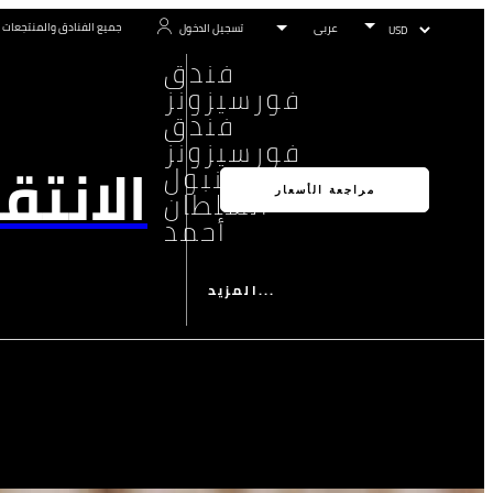
جميع الفنادق والمنتجعات
تسجيل الدخول
فندق
فورسيزونز
فندق
فورسيزونز
الانتق
إسطنبول
السلطان
مراجعة الأسعار
أحمد
المزيد...