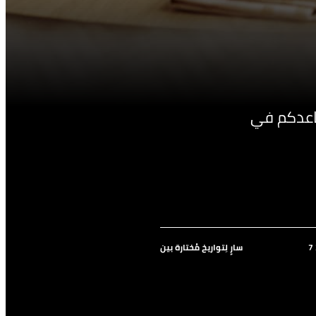
ساعدكم في
سارٍ لِتواريخ مُختارة بين