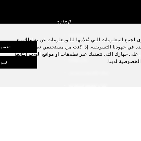
المزيد
طائرة خاصة
ى لجمع المعلومات التي تُقدّمها لنا ومعلومات عن تفاعلك مع
دة في جهودنا التسويقية. إذا كنت من مستخدمي تطبيق الهاتف
اليخوت
تفضيل
رى على جهازك التي تتعقبك عبر تطبيقات أو مواقع الويب التابعة
مباني الإقامة
الخصوصية لدينا.
قبول
إيجارات الفيلا ووحدة ريزيدنس
التجارب الفندقية الاستثنائية
بطاقات الهدايا