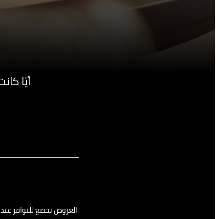
أيًا كا
العروض تخضع للتوافر عند الحجز. قد يتم تطبيق قيود تواريخ ذروة الحجز وغيرها من الشروط.