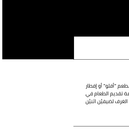
عم "أفلو" أو إفطار
ة تقديم الطعام في
الغرف لضيفيْن اثنيْن