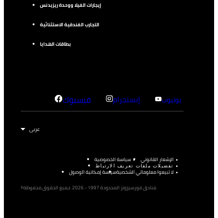
إيجارات الفيلا ووحدة ريزيدنس
التجارب الفندقية الاستثنائية
بطاقات الهدايا
إنستجرام
فيسبوك
يوتيوب
الإشعار القانوني
سياسة الخصوصية
تفضيلات ملفات تعريف الارتباط
لا تبيعوا معلوماتي الشخصية
سياسة إمكانية الوصول
©فنادق فورسيزونز المحدودة 1997 - 2026. جميع الحقوق محفوظة.