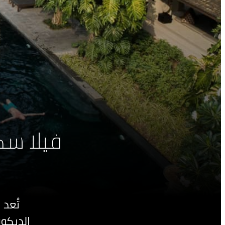
فيلا سك
تُعد
الديكور