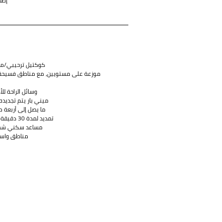
إطل
كوكتيل ترحيبي/مو
موزعة على مستويين، مع مناطق فسيحة ل
وسائل الراحة لل
ميني بار يتم تجديده 
ما يصل إلى أربعة 
تمديد لمدة 30 دقيقة لجميع العلاجات في السبا
مساعد سكني شخص
مناطق واسعة