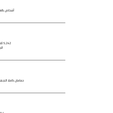
6 أشخاص بالغين، أو 4 أشخاص
487 (متر مربع) 5,242 (قدم مربع)
ال
حمامان كاملا التج