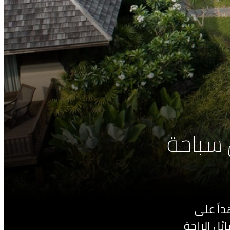
 سباحة
داً على
ئل الراحة