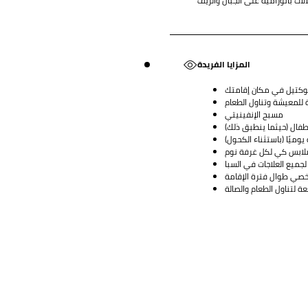
الات بانورامية على الجبال والريف
المزايا الفريدة
كتيل في مكان إقامتك
لمعيشة وتناول الطعام
مسبح الإنفينيتي
أطفال (حيثما ينطبق ذلك)
يوميًا (باستثناء الكحول)
ملابس كي لكل غرفة نوم
ي طوال فترة الإقامة
 لتناول الطعام والصالة