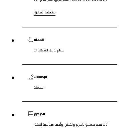
مخطط الطابق
الحمام
حمّام كامل التجهيزات
الإطلالات
الحديقة
الديكور
أثاث فخم مكسوّ بالحرير والقطن، وتُحف سيامية أنيقة،