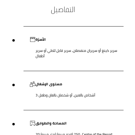
التفاصيل
الأسرّة
سرير كينغ أو سريران منفصلان, سرير قابل للطي أو سرير
أطفال
مستوى الإشغال
3 أشخاص بالغين، أو شخصان بالغان وطفل
المساحة والطوابق
70 (متر مربع) 750 (قدم مربع). Centre of the Resort