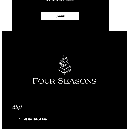
الاتصال
نبذة
نبذة عن فورسيزونز