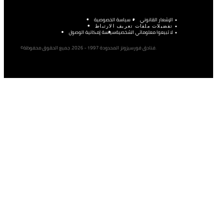
الإشعار القانوني
سياسة الخصوصية
تفضيلات ملفات تعريف الارتباط
لا تبيعوا معلوماتي الشخصية
سياسة إمكانية الوصول
©فنادق فورسيزونز المحدودة 1997 - 2026. جميع الحقوق محفوظة.