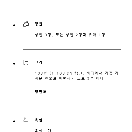
정원
성인 3명, 또는 성인 2명과 유아 1명
크기
103㎡ (1,108 sq.ft.). 바다에서 가장 가
까운 앞줄로 해변까지 도보 5분 이내
평면도
욕실
욕실 1개