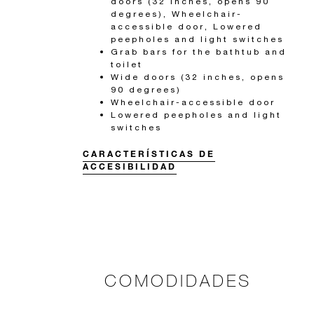
doors (32 inches, opens 90
degrees), Wheelchair-
accessible door, Lowered
peepholes and light switches
Grab bars for the bathtub and
toilet
Wide doors (32 inches, opens
90 degrees)
Wheelchair-accessible door
Lowered peepholes and light
switches
CARACTERÍSTICAS DE
ACCESIBILIDAD
COMODIDADES