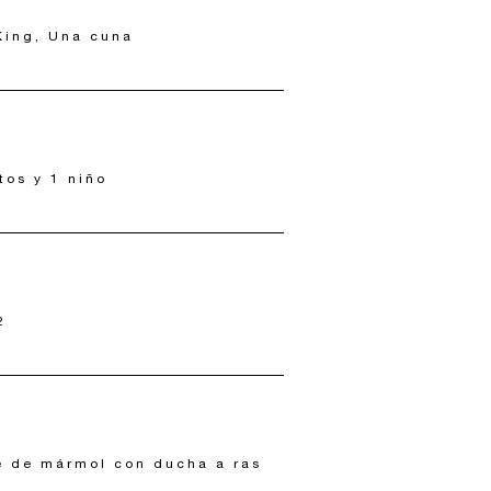
ing, Una cuna
tos y 1 niño
2
e de mármol con ducha a ras