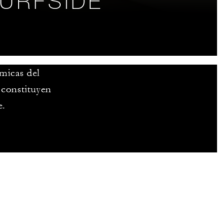
SURFSIDE
micas del
 constituyen
e.