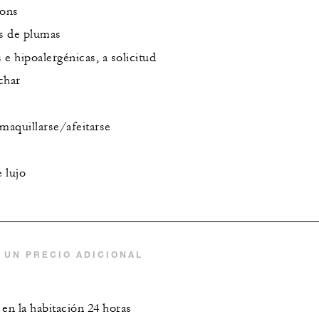
sons
s de plumas
e hipoalergénicas, a solicitud
char
maquillarse/afeitarse
 lujo
 UN PRECIO ADICIONAL
 en la habitación 24 horas