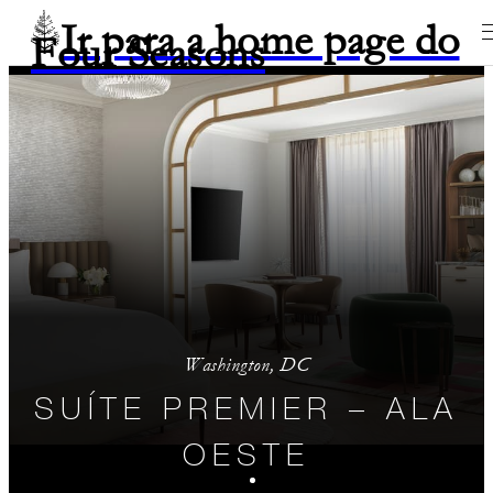
Ir para a home page do
Four Seasons
Washington, DC
SUÍTE PREMIER – ALA
OESTE