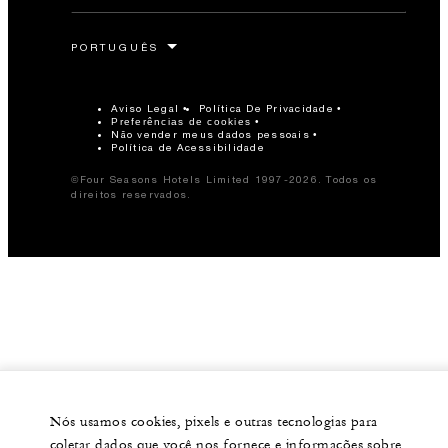
Aviso Legal
Política De Privacidade
Preferências de cookies
Não vender meus dados pessoais
Política de Acessibilidade
©Four Seasons Hotels Limited 1997-2026. Todos os
direitos reservados.
Nós usamos cookies, pixels e outras tecnologias para
coletar dados que você nos fornece e informações sobre