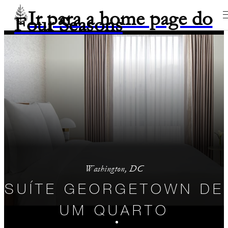
Ir para a home page do
Four Seasons
Washington, DC
SUÍTE GEORGETOWN DE
UM QUARTO