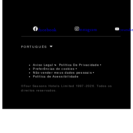
facebook
instagram
youtub
Aviso Legal
Política De Privacidade
Preferências de cookies
Não vender meus dados pessoais
Política de Acessibilidade
©Four Seasons Hotels Limited 1997-2026. Todos os
direitos reservados.