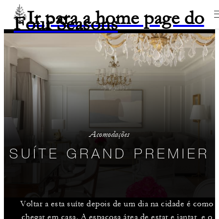
Ir para a home page do
Four Seasons
Acomodações
SUÍTE GRAND PREMIER
Voltar a esta suíte depois de um dia na cidade é como
chegar em casa. A espaçosa área de estar e jantar, e o