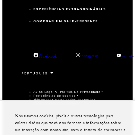
EXPERIÊNCIAS EXTRAORDINÁRIAS
COMPRAR UM VALE-PRESENTE
facebook
instagram
youtub
Aviso Legal
Política De Privacidade
Preferências de cookies
Não vender meus dados pessoais
Política de Acessibilidade
©Four Seasons Hotels Limited 1997-2026. Todos os
Nós usamos cookies, pixels e outras tecnologias para
direitos reservados.
coletar dados que você nos fornece e informações sobre
sua interação com nosso site, com o intuito de aprimorar a