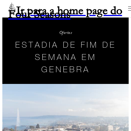
Ir para a home page do
Four Seasons
Ofertas
ESTADIA DE FIM DE
SEMANA EM
GENEBRA