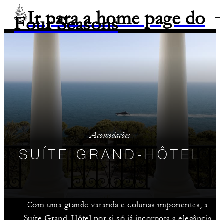
Ir para a home page do
Four Seasons
Acomodações
SUÍTE GRAND-HÔTEL
Com uma grande varanda e colunas imponentes, a
Suíte Grand-Hôtel por si só já incorpora a elegância