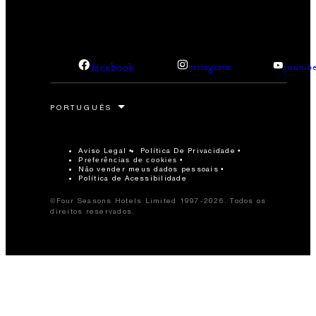
facebook
instagram
youtub
Aviso Legal
Política De Privacidade
Preferências de cookies
Não vender meus dados pessoais
Política de Acessibilidade
©Four Seasons Hotels Limited 1997-2026. Todos os
direitos reservados.