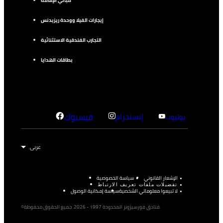
مباني الإقامة
إيجارات الفيلا ووحدة ريزيدنس
التجارب الفندقية الاستثنائية
بطاقات الهدايا
إنستجرام
فيسبوك
يوتيوب
الإشعار القانوني
سياسة الخصوصية
تفضيلات ملفات تعريف الارتباط
لا تبيعوا معلوماتي الشخصية
سياسة إمكانية الوصول
©فنادق فورسيزونز المحدودة 1997 - 2026. جميع الحقوق محفوظة.