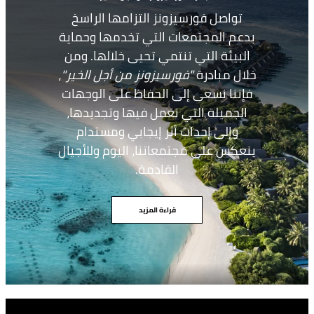
تواصل فورسيزونز التزامها الراسخ
بدعم المجتمعات التي تخدمها وحماية
البيئة التي تنتمي تحيى خلالها. ومن
خلال مبادرة
"فورسيزونز من أجل الخير"
،
فإننا نسعى إلى الحفاظ على الوجهات
الجميلة التي نعمل فيها وتجديدها،
وإلى إحداث أثر إيجابي ومستدام
ينعكس على مجتمعاتنا، اليوم وللأجيال
القادمة.
قراءة المزيد