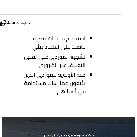
ممارسات المشتريا
إخفاء
استخدام منتجات تنظيف
حاصلة على اعتماد بيئي
تشجيع المورّدين على تقليل
التغليف غير الضروري
منح الأولوية للمورّدين الذين
يتّبعون ممارسات مستدامة
في أعمالهم
مبادرة فورسيزونز من أجل الخير