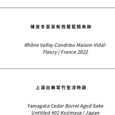
陳皮冬菜蒸新西蘭藍鱈魚柳
Rhône Valley Condrieu Maison Vidal-
Fleury | France 2022
上湯白舞茸竹笙浸時蔬
Yamagata Cedar Barrel Aged Sake
Untitled #02 Kojimaya | Japan