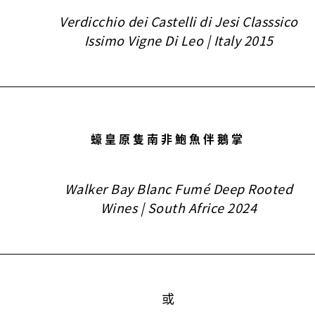
Verdicchio dei Castelli di Jesi Classsico
Issimo Vigne Di Leo | Italy 2015
蠔皇原隻南非鮑魚伴鵝掌
Walker Bay Blanc Fumé Deep Rooted
Wines | South Africe 2024
或