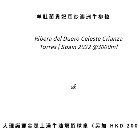
羊肚菌貴妃耳炒澳洲牛柳粒
Ribera del Duero Celeste Crianza
Torres | Spain 2022 @3000ml
或
大理諾鄧金腿上湯牛油焗蝦球皇（另加 HKD 20